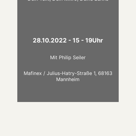
Comedy oder Rap: alles ist erlaubt,
solange es von dir selbst verfasst
wurde! Finde deinen Style und lerne
selbstbewusst aufzutreten. In unserem
Poetry Slam Workshop stehen nicht nur
Spaß und Kreativität im Vordergrund,
28.10.2022 - 15 - 19Uhr
sondern vor allem Du!
Mit
Philip Seiler
Mafinex / Julius-Hatry-Straße 1, 68163
Mannheim