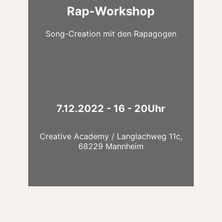
Off Konzert vor, dann geht es auch
Rap-Workshop
schon los. Innerhalb weniger Stunden
und mit den
lernt ihr Texte zu schreiben
Song-Creation mit den Rapagogen
Coaches zu schleifen und studiert eine
erformance ein. Und
P
ausdrucksstarke
mit etwas Glück entsteht euer ganz
eigener Rap-Song!
7.12.2022 - 16 - 20Uhr
Creative Academy / Langlachweg 11c,
68229 Mannheim