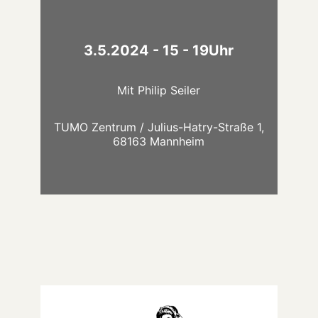
selbstbewusst aufzutreten. In unserem
Poetry Slam Workshop stehen nicht nur
Spaß und Kreativität im Vordergrund,
3.5.2024 - 15 - 19Uhr
sondern vor allem Du!
Mit
Philip Seiler
TUMO Zentrum / Julius-Hatry-Straße 1,
68163 Mannheim